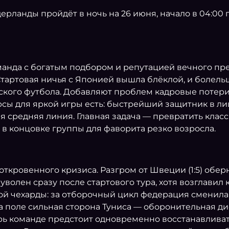
дерланды пройдёт в ночь на 26 июня, начало в 04:00
анда с богатым подбором и репутацией вечного пре
Стартовая ничья с Японией вышла блёклой, и болел
дского футбола. Добавляют проблем кадровые потер
сы для яркой игры есть: быстрейший защитник в ли
 средняя линия. Главная задача — превратить класс
 в концовке группы для фаворита резко возросла.
и откровенного кризиса. Разгром от Швеции (1:5) о
олен сразу после стартового тура, хотя возглавил 
 чехарды: за отборочный цикл федерация сменила н
а поле сильная сторона Туниса — оборонительная д
рь команде предстоит одновременно восстанавливать