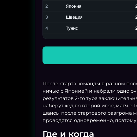
2
Япония
3
Швеция
4
Тунис
После старта команды в разном по
ничью с Японией и набрали одно очк
результатов 2-го тура заключитель
наберут ход во второй игре, матч с
шансы после стартового разгрома м
проводятся одновременно, поэтому 
Где и когда