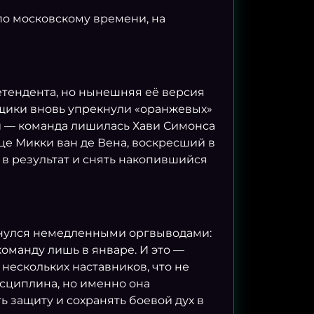
 по московскому времени, на
тендента, но нынешняя её версия
ьщики вновь упрекнули «оранжевых»
и — команда лишилась Хави Симонса
це Микки ван де Вена, воскресший в
 в результат и снять накопившийся
бернулся немедленными оргвыводами:
команду лишь в январе. И это —
ескольких наставников, что не
исциплина, но именно она
 защиту и сохранять боевой дух в