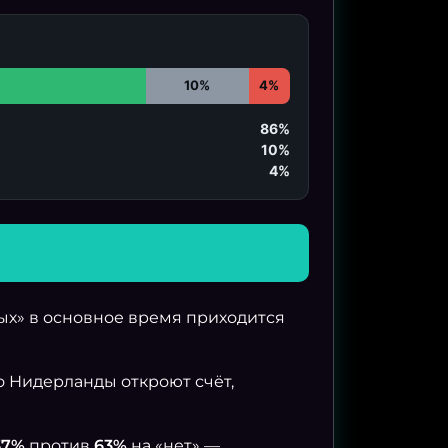
10%
4%
86%
10%
4%
ых» в основное время приходится
о Нидерланды откроют счёт,
37%
против
63%
на «нет» —