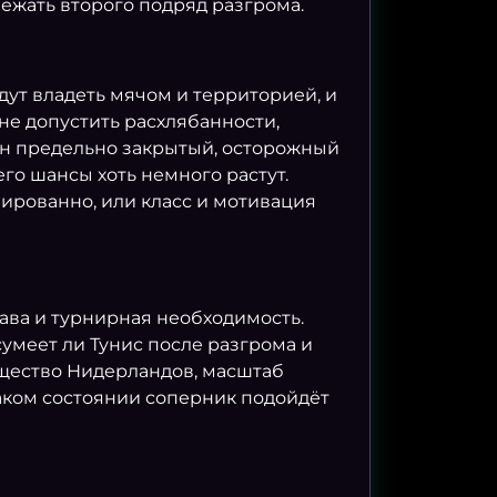
ежать второго подряд разгрома.
ут владеть мячом и территорией, и
не допустить расхлябанности,
ден предельно закрытый, осторожный
го шансы хоть немного растут.
ированно, или класс и мотивация
ава и турнирная необходимость.
сумеет ли Тунис после разгрома и
щество Нидерландов, масштаб
каком состоянии соперник подойдёт