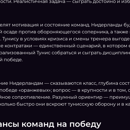
сти. Реалистичная задача — сыграть достойно и изб
лят мотивация и состояние команд. Нидерланды буд
й осаде против обороняющегося соперника, а также 
й. Тунису в условиях кризиса и смены тренера выго
е контратаки — единственный сценарий, в котором е
рализованный Тунис собраться и сыграть дисциплин
й победе.
ие Нидерландам — сказываются класс, глубина сост
обеде «оранжевых»; вопрос — в крупности и в том, 
ойное сопротивление. Разумный ориентир — преиму
асколько быстро они вскроют тунисскую оборону и в 
ансы команд на победу