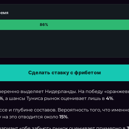
ремя
86%
Сделать ставку с фрибетом
веренно выделяет Нидерланды. На победу «оранжев
0%
, а шансы Туниса рынок оценивает лишь в
4%
.
се и глубине составов. Вероятность того, что именн
су на это отводится около
15%
.
вариант «обе забьют» рынок оценивает примерно в