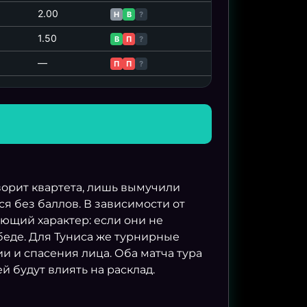
2.00
Н
В
?
1.50
В
П
?
—
П
П
?
орит квартета, лишь вымучили
я без баллов. В зависимости от
ющий характер: если они не
обеде. Для Туниса же турнирные
и и спасения лица. Оба матча тура
 будут влиять на расклад.