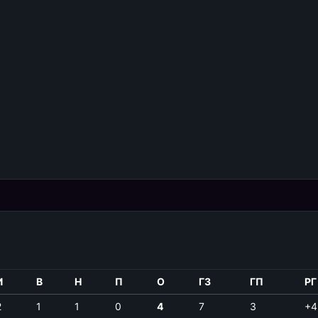
И
В
Н
П
О
ГЗ
ГП
РГ
2
1
1
0
4
7
3
+4