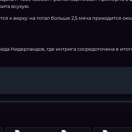
рита всухую.
ся к верху: на тотал больше 2,5 мяча приходится ок
да Нидерландов, где интрига сосредоточена в итого