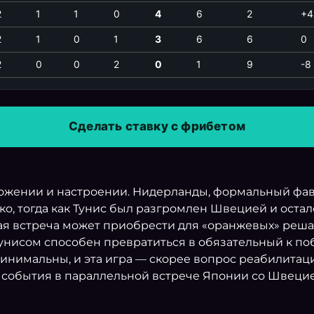
2
1
1
0
4
6
2
+4
2
1
0
1
3
6
6
0
2
0
0
2
0
1
9
-8
Сделать ставку с фрибетом
ложении и настроении. Нидерланды, формальный фав
о, тогда как Тунис был разгромлен Швецией и осталс
ная встреча может приобрести для «оранжевых» реша
 Тунисом способен превратиться в обязательный к п
инимальны, и эта игра — скорее вопрос реабилитаци
события в параллельной встрече Японии со Швецией