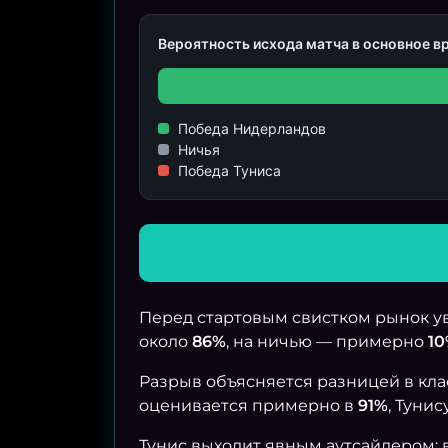
Вероятность исхода матча в основное в
Победа Нидерландов
Ничья
Победа Туниса
Перед стартовым свистком рынок у
около
86%
, на ничью — примерно
1
Разрыв объясняется разницей в клас
оценивается примерно в
91%
, Туни
Тунис выходит явным аутсайдером: 