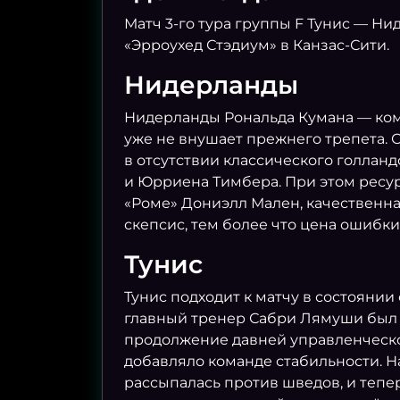
Матч 3-го тура группы F Тунис — Ни
«Эрроухед Стэдиум» в Канзас-Сити.
Нидерланды
Нидерланды Рональда Кумана — ком
уже не внушает прежнего трепета. 
в отсутствии классического голлан
и Юрриена Тимбера. При этом ресур
«Роме» Дониэлл Мален, качественная
скепсис, тем более что цена ошибки
Тунис
Тунис подходит к матчу в состояни
главный тренер Сабри Лямуши был ув
продолжение давней управленческой
добавляло команде стабильности. Н
рассыпалась против шведов, и тепе