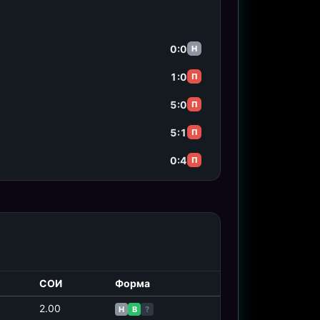
0:0
Н
1:0
П
5:0
П
5:1
П
0:4
П
СОИ
Форма
2.00
Н
В
?