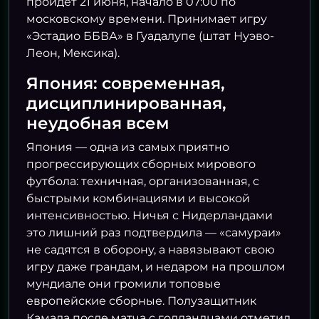
пройдёт 21 июня, начало в 07:00 по
московскому времени. Принимает игру
«Эстадио ББВА» в Гуадалупе (штат Нуэво-
Леон, Мексика).
Япония: современная,
дисциплинированная,
неудобная всем
Япония — одна из самых приятно
прогрессирующих сборных мирового
футбола: техничная, организованная, с
быстрыми комбинациями и высокой
интенсивностью. Ничья с Нидерландами
это лишний раз подтвердила — «самураи»
не садятся в оборону, а навязывают свою
игру даже грандам, и недаром на прошлом
мундиале они громили топовые
европейские сборные. Полузащитник
Камада после матча с голландцами отметил,