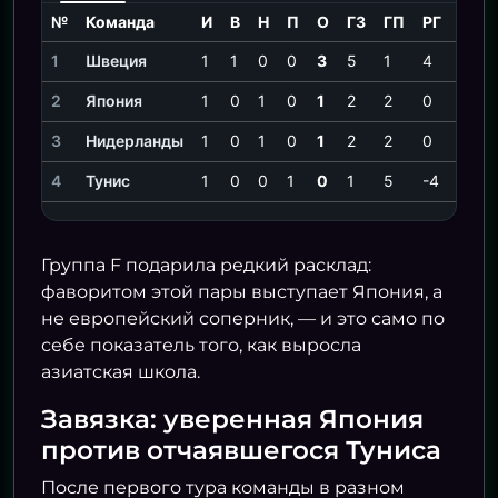
№
Команда
И
В
Н
П
О
ГЗ
ГП
РГ
СОИ
1
Швеция
1
1
0
0
3
5
1
4
3
2
Япония
1
0
1
0
1
2
2
0
1
3
Нидерланды
1
0
1
0
1
2
2
0
1
4
Тунис
1
0
0
1
0
1
5
-4
—
Группа F подарила редкий расклад:
фаворитом этой пары выступает Япония, а
не европейский соперник, — и это само по
себе показатель того, как выросла
азиатская школа.
Завязка: уверенная Япония
против отчаявшегося Туниса
После первого тура команды в разном