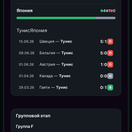
Япония
4
1
0
Тунис
Япония
Швеция —
Тунис
5:1
15.06.26
П
Бельгия —
Тунис
5:0
06.06.26
П
Австрия —
Тунис
1:0
01.06.26
П
Канада —
Тунис
0:0
01.04.26
Н
Гаити —
Тунис
0:1
29.03.26
В
Групповой этап
Группа F