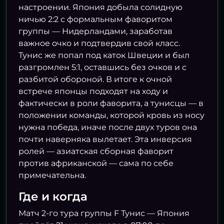
настроении. Япония добыла солидную
ничью 2:2 с формальным фаворитом
группы — Нидерландами, заработав
важное очко и подтвердив свой класс.
Тунис же попал под каток Швеции и был
разгромлен 5:1, оставшись без очков и с
разбитой обороной. В итоге к очной
встрече японцы подходят на ходу и
фактически в роли фаворита, а тунисцы — в
положении команды, которой кровь из носу
нужна победа, иначе после двух туров она
почти наверняка вылетает. Эта инверсия
ролей — азиатская сборная фаворит
против африканской — сама по себе
примечательна.
Где и когда
Матч 2-го тура группы F Тунис — Япония