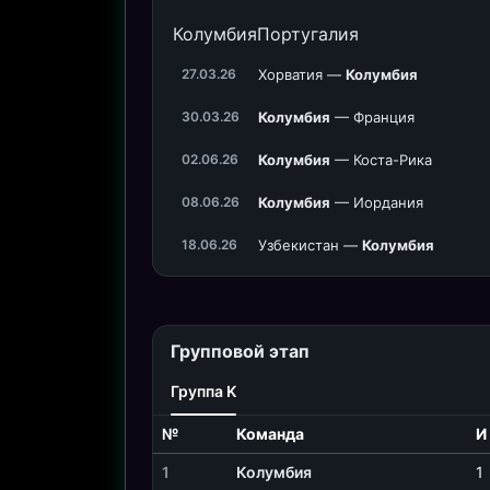
Колумбия
Португалия
Хорватия —
Колумбия
27.03.26
Колумбия
— Франция
30.03.26
Колумбия
— Коста-Рика
02.06.26
Колумбия
— Иордания
08.06.26
Узбекистан —
Колумбия
18.06.26
Групповой этап
Группа K
№
Команда
И
1
Колумбия
1