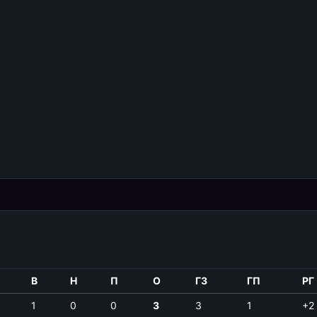
В
Н
П
О
ГЗ
ГП
РГ
1
0
0
3
3
1
+2