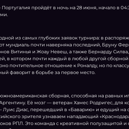
 Португалия пройдёт в ночь на 28 июня, начало в 04
ми.
 одной из самых глубоких заявок турнира: в распор
тот мундиаль почти наверняка последний, Бруну Фе
ов Витинья и Жоау Невеш, а также Бернарду Силва
ей, в котором почти каждый в любой другой сборно
но почтительное отношение к Роналду, но по классу
ный фаворит в борьбе за первое место.
южноамериканская сборная, способная на равных иг
 Аргентину. Её мозг — ветеран Хамес Родригес, для 
 — Луис Диас, перешедший в «Баварию» и едущий на
оссийского зрителя узнаваем нападающий «Краснода
оков РПЛ. Это команда с креативной полузащитой и 