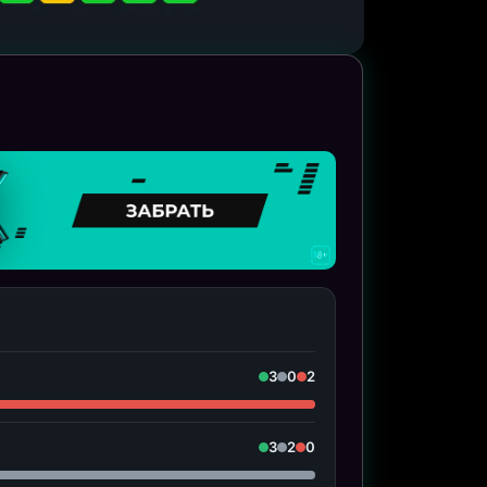
3
0
2
3
2
0