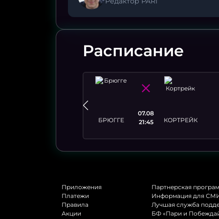
Редактор PARI
Расписание
08.08
07.08
КА
БРЮГГЕ
КОРТРЕЙК
01:30
21:45
АЛЬДОСИВИ
Приложения
Партнерская програ
Платежи
Информация для СМ
Правила
Лучшая служба подд
Акции
БФ «Пари и Побежда