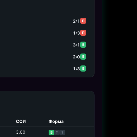
2:1
П
1:3
П
3:1
В
2:0
В
1:3
В
СОИ
Форма
3.00
В
?
?