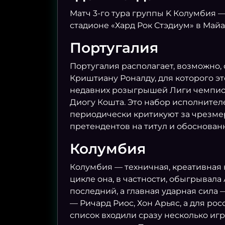
Матч 3-го тура группы K Колумбия —
стадионе «Хард Рок Стэдиум» в Майа
Португалия
Португалия располагает, возможно,
Криштиану Роналду, для которого э
недавних розыгрышей Лиги чемпион
Диогу Кошта. Это набор исполнител
периодически критикуют за чрезмер
претендентов на титул и обоснован
Колумбия
Колумбия — техничная, креативная 
цикле она, в частности, обыгрывала
последний, а главная ударная сила
— Ричард Риос, Хон Арьяс, а для р
список входили сразу несколько игр