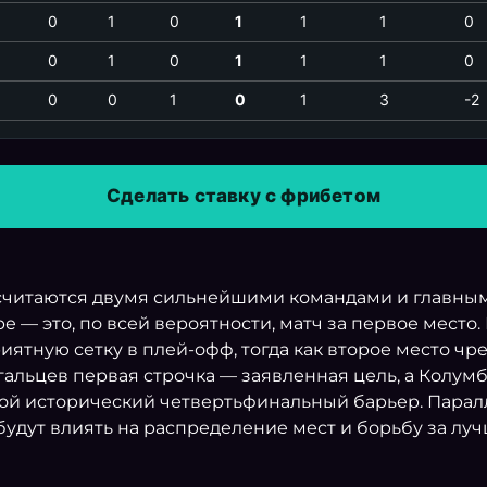
0
1
0
1
1
1
0
0
1
0
1
1
1
0
0
0
1
0
1
3
-2
Сделать ставку с фрибетом
считаются двумя сильнейшими командами и главным
е — это, по всей вероятности, матч за первое место
иятную сетку в плей-офф, тогда как второе место ч
альцев первая строчка — заявленная цель, а Колумб
вой исторический четвертьфинальный барьер. Паралл
 будут влиять на распределение мест и борьбу за луч