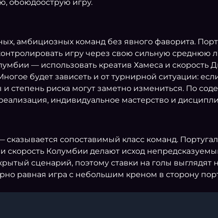
ю, обоюдоострую игру.
ных, амбициозных команд без явного фаворита. Пор
контролировать игру через свою сильную среднюю 
лумбии — использовать креатив Хамеса и скорость Ди
Многое будет зависеть и от турнирной ситуации: если
ы и степень риска могут заметно измениться. По со
— реализация, индивидуальное мастерство и дисципли
— сказывается сопоставимый класс команд. Португал
в и скорость Колумбии делают исход непредсказуем
крытый сценарий, поэтому ставки на голы выглядят 
но равная игра с небольшим креном в сторону порт