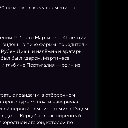
:30 по московскому времени, на
яжении Роберто Мартинеса 41-летний
рнандеш на пике формы, победители
, Рубен Диаш и надёжный вратарь
й был бы лидером. Мартинеса
 и глубине Португалия — один из
рать с грандами: в отборочном
которого турнир почти наверняка
 свой первый чемпионат мира. Рядом
ра» Джон Кордоба; в расширенный
скоростной атакой, которой по