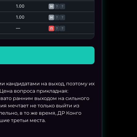
1.00
Н
?
?
1.00
Н
?
?
—
П
?
?
и кандидатами на выход, поэтому их
. Цена вопроса прикладная:
ревато ранним выходом на сильного
ия мечтает не только выйти из
ельно, в то же время, ДР Конго
шие третьи места.