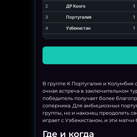
2
ДР Конго
1
3
Португалия
1
4
Узбекистан
1
В группе K Португалия и Колумбия 
очная встреча в заключительном тур
победитель получает более благопр
соперника. Для амбициозных португ
группы, но и наконец преодолеть с
играет с Узбекистаном, и эти матчи
Где и когда