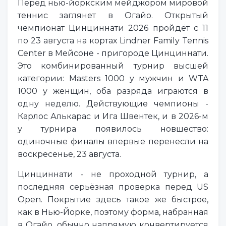
Перед нью-йоркским мейджором мировой
теннис заглянет в Огайо. Открытый
чемпионат Цинциннати 2026 пройдёт с 11
по 23 августа на кортах Lindner Family Tennis
Center в Мейсоне - пригороде Цинциннати.
Это комбинированный турнир высшей
категории: Masters 1000 у мужчин и WTA
1000 у женщин, оба разряда играются в
одну неделю. Действующие чемпионы -
Карлос Алькарас и Ига Швентек, и в 2026-м
у турнира появилось новшество:
одиночные финалы впервые перенесли на
воскресенье, 23 августа.
Цинциннати - не проходной турнир, а
последняя серьёзная проверка перед US
Open. Покрытие здесь такое же быстрое,
как в Нью-Йорке, поэтому форма, набранная
в Огайо, обычно напрямую конвертируется