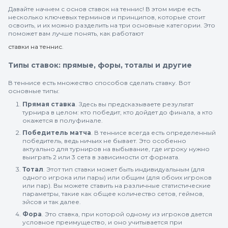
Давайте начнем с основ ставок на теннис! В этом мире есть
несколько ключевых терминов и принципов, которые стоит
освоить, и их можно разделить на три основные категории. Это
поможет вам лучше понять, как работают
ставки на теннис
.
Типы ставок: прямые, форы, тоталы и другие
В теннисе есть множество способов сделать ставку. Вот
основные типы:
Прямая ставка
. Здесь вы предсказываете результат
турнира в целом: кто победит, кто дойдет до финала, а кто
окажется в полуфинале.
Победитель матча
. В теннисе всегда есть определенный
победитель, ведь ничьих не бывает. Это особенно
актуально для турниров на выбывание, где игроку нужно
выиграть 2 или 3 сета в зависимости от формата.
Тотал
. Этот тип ставки может быть индивидуальным (для
одного игрока или пары) или общим (для обоих игроков
или пар). Вы можете ставить на различные статистические
параметры, такие как общее количество сетов, геймов,
эйсов и так далее.
Фора
. Это ставка, при которой одному из игроков дается
условное преимущество, и оно учитывается при