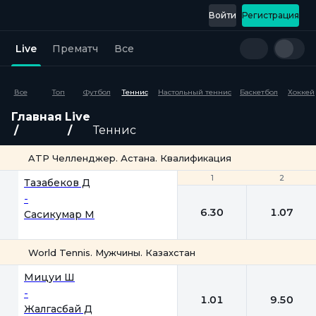
Войти
Регистрация
Live
Прематч
Все
Все
Топ
Футбол
Теннис
Настольный теннис
Баскетбол
Хоккей
Главная
Live
Теннис
ATP Челленджер. Астана. Квалификация
1
1
2
2
Тазабеков Д
-
6.30
1.07
Сасикумар М
World Tennis. Мужчины. Казахстан
1
2
Мицуи Ш
-
1.01
9.50
Жалгасбай Д