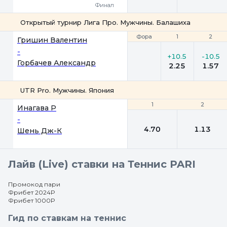
Финал
Открытый турнир Лига Про. Мужчины. Балашиха
Фора
Фора
1
1
2
2
Гришин Валентин
-
+10.5
-10.5
Горбачев Александр
2.25
1.57
UTR Pro. Мужчины. Япония
1
1
2
2
Инагава Р
-
4.70
1.13
Шень Дж-К
Лайв (Live) ставки на Теннис PARI
Промокод пари
Фрибет 2024Р
Фрибет 1000Р
Гид по ставкам на теннис