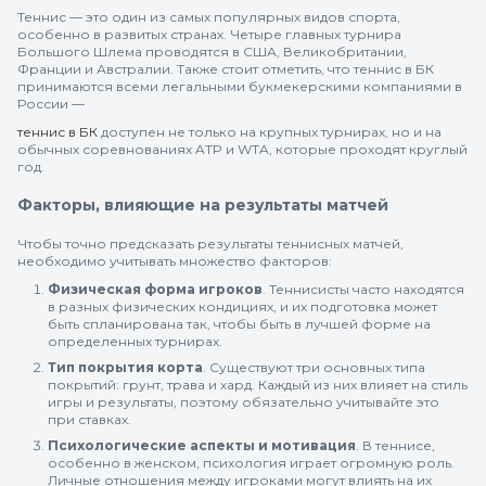
Теннис — это один из самых популярных видов спорта,
особенно в развитых странах. Четыре главных турнира
Большого Шлема проводятся в США, Великобритании,
Франции и Австралии. Также стоит отметить, что теннис в БК
принимаются всеми легальными букмекерскими компаниями в
России —
теннис в БК
доступен не только на крупных турнирах, но и на
обычных соревнованиях ATP и WTA, которые проходят круглый
год.
Факторы, влияющие на результаты матчей
Чтобы точно предсказать результаты теннисных матчей,
необходимо учитывать множество факторов:
Физическая форма игроков
. Теннисисты часто находятся
в разных физических кондициях, и их подготовка может
быть спланирована так, чтобы быть в лучшей форме на
определенных турнирах.
Тип покрытия корта
. Существуют три основных типа
покрытий: грунт, трава и хард. Каждый из них влияет на стиль
игры и результаты, поэтому обязательно учитывайте это
при ставках.
Психологические аспекты и мотивация
. В теннисе,
особенно в женском, психология играет огромную роль.
Личные отношения между игроками могут влиять на их