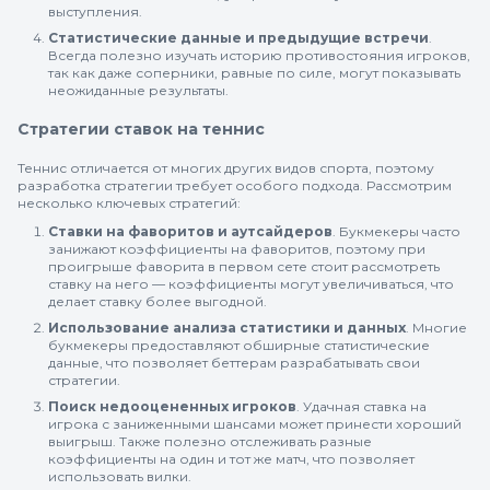
выступления.
Статистические данные и предыдущие встречи
.
Всегда полезно изучать историю противостояния игроков,
так как даже соперники, равные по силе, могут показывать
неожиданные результаты.
Стратегии ставок на теннис
Теннис отличается от многих других видов спорта, поэтому
разработка стратегии требует особого подхода. Рассмотрим
несколько ключевых стратегий:
Ставки на фаворитов и аутсайдеров
. Букмекеры часто
занижают коэффициенты на фаворитов, поэтому при
проигрыше фаворита в первом сете стоит рассмотреть
ставку на него — коэффициенты могут увеличиваться, что
делает ставку более выгодной.
Использование анализа статистики и данных
. Многие
букмекеры предоставляют обширные статистические
данные, что позволяет беттерам разрабатывать свои
стратегии.
Поиск недооцененных игроков
. Удачная ставка на
игрока с заниженными шансами может принести хороший
выигрыш. Также полезно отслеживать разные
коэффициенты на один и тот же матч, что позволяет
использовать вилки.