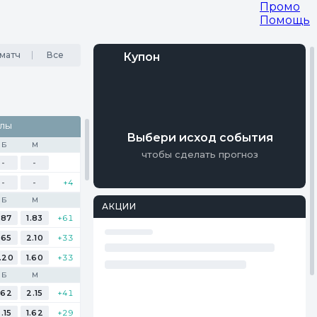
Промо
Помощь
матч
Все
Купон
Войти
АЛЫ
Регистрация
Выбери исход события
Б
М
чтобы сделать прогноз
-
-
-
-
+4
Б
М
АКЦИИ
.87
1.83
+61
.65
2.10
+33
.20
1.60
+33
Б
М
.62
2.15
+41
.15
1.62
+29