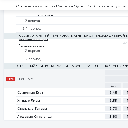
NHL 26. ЛИГА ПРО. ВОСТОЧНАЯ КОНФЕРЕНЦИЯ. ДИВИЗИОН ELITE. 3Х
Открытый Чемпионат Магнитка Оупен. 3х10. Дневной Турнир
Баранов (OO1) Нью-Джерси
-
Маковецкий (MAK) Виннипег
1-й период
2-й период
РОССИЯ. ОТКРЫТЫЙ ЧЕМПИОНАТ МАГНИТКА ОУПЕН. 3Х10. ДНЕВНОЙ 
Стальные Топоры
-
3x1
Свирепые Ежи
1-й период
2-й период
ОТКРЫТЫЙ ЧЕМПИОНАТ МАГНИТКА ОУПЕН. 3Х10. ДНЕВНОЙ ТУРНИР №
Live
ГРУППА A
1
ДА
Свирепые Ежи
3.45
Хитрые Лисы
3.55
Стальные Топоры
3.70
Ледовые Спартанцы
3.80