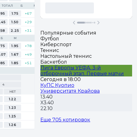
ТОТАЛ
Б
М
.95
1.75
+67
.45
1.50
+29
.58
2.25
+31
Популярные события
Футбол
Б
М
Киберспорт
.75
1.95
+78
Теннис
.07
1.67
+49
Настольный теннис
Баскетбол
.85
1.85
+51
Лига Европы УЕФА. 3-й
отборочный этап. Первые матчи
Сегодня в 18:00
КуПС Куопио
4
Университатя Крайова
НЕТ
1
3.40
1.22
Х
3.40
1.23
2
2.10
1.25
Еще 705 котировок
1.26