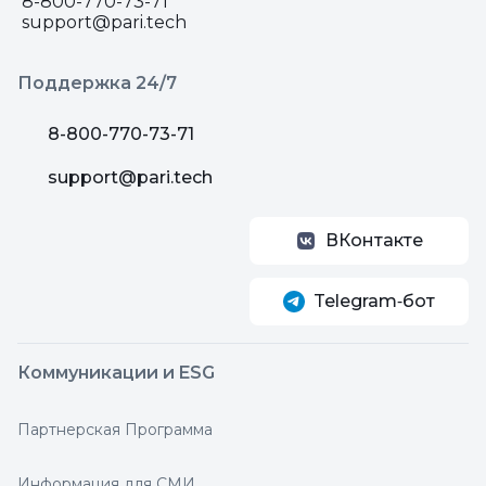
8-800-770-73-71
support@pari.tech
Поддержка 24/7
8-800-770-73-71
support@pari.tech
ВКонтакте
Telegram‑бот
Коммуникации и ESG
Партнерская Программа
Информация для СМИ