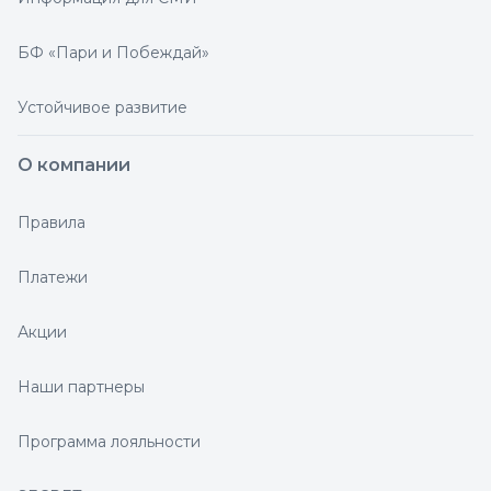
БФ «Пари и Побеждай»
Устойчивое развитие
О компании
Правила
Платежи
Акции
Наши партнеры
Программа лояльности