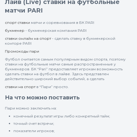
Лайв (Live) ставки на футбольные
матчи PARI
спорт ставки
матчи и соревнования в БК PARI
букмекер
- букмекерская компания PARI
ставки онлайн на спорт
- сделать ставку в букмекерской
конторе PARI
Промокоды пари
Футбол считается самым популярным видом спорта, поэтому
ставки на футбольные матчи самые распространенные у
букмекеров. БК “Pari” предоставляет игрокам возможность
сделать ставки на футбол в лайве. Здесь представлен
действительно широкий выбор событий, а сделать
ставки на спорт
в “Пари” просто.
На что можно поставить
Пари можно заключить на:
конечный результат игры либо конкретный тайм;
точный счет встречи;
показатели игроков;