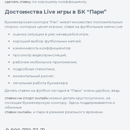
сделать ставку
по хорошему коэффициенту.
Достоинства Live игры в БК “Пари”
Букмекерская контора “Pari” имеет множество положительных
сторон, которые ценят игроки, ставя на футбольные матчи Live:
оценка ситуации в уже начавшейся игре;
хороший выбор футбольных матчей;
изменчивость коэффициентов;
просмотр видеотрансляций;
рабочее мобильное приложение;
подробная статистика;
моментальный расчет;
легальная работа букмекера.
Делать ставки на футбол сегодня в “Пари” очень удобно, ведь
ставки на спорт онлайн
можно делать круглосуточно, не
посещая букмекерскую контору. Здесь поддерживаются и
обычные
ставки онлайн
, и пари в режиме реального времени.