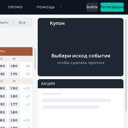
...
Войти
Регистрация
МЕДИА
ПРОМО
ПРИЛОЖЕНИЯ
ПОМОЩЬ
РЕЗУЛЬТАТЫ
матч
Все
Купон
АЛЫ
Выбери исход события
Б
М
чтобы сделать прогноз
.90
1.80
+8
.95
1.75
+9
Б
М
АКЦИИ
.80
1.90
+25
.90
1.80
+2
.93
1.77
+2
.90
1.80
.80
1.90
+25