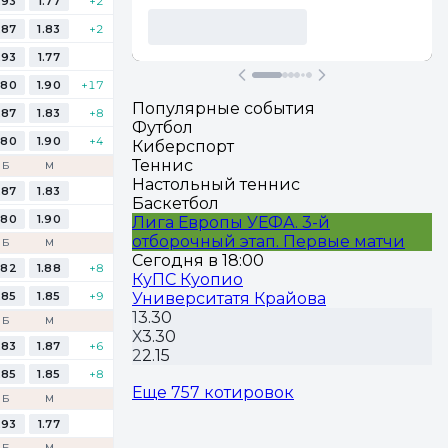
.93
1.77
+2
.87
1.83
+2
.93
1.77
.80
1.90
+17
Популярные события
.87
1.83
+8
Футбол
.80
1.90
+4
Киберспорт
Теннис
Б
М
Настольный теннис
.87
1.83
Баскетбол
.80
1.90
Лига Европы УЕФА. 3-й
отборочный этап. Первые матчи
Б
М
Сегодня в 18:00
.82
1.88
+8
КуПС Куопио
.85
1.85
+9
Университатя Крайова
1
3.30
Б
М
Х
3.30
.83
1.87
+6
2
2.15
.85
1.85
+8
Еще 757 котировок
Б
М
.93
1.77
Б
М