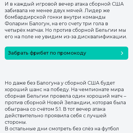
И в каждый игровой вечер атака сборной США
забивала не менее двух мячей. Лидер же
бомбардирской гонки внутри команды
Фоларин Балогун, на его счету три гола в
четырёх матчах. Но против сборной Бельгии мы
его на поле не увидим из-за дисквалификации.
Забрать фрибет по промокоду
SEOSECRET
Но даже без Балогуна у сборной США будет
хороший шанс на победу. На чемпионате мира
сборная Бельгии провела один хороший матч –
против сборной Новой Зеландии, которая была
обыграна со счётом 5:1. В тот вечер атака
действительно проявила себя с лучшей
стороны.
В остальные дни смотреть без слёз на футбол