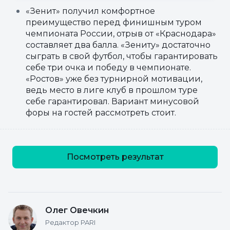
«Зенит» получил комфортное
преимущество перед финишным туром
чемпионата России, отрыв от «Краснодара»
составляет два балла. «Зениту» достаточно
сыграть в свой футбол, чтобы гарантировать
себе три очка и победу в чемпионате.
«Ростов» уже без турнирной мотивации,
ведь место в лиге клуб в прошлом туре
себе гарантировал. Вариант минусовой
форы на гостей рассмотреть стоит.
Посмотреть результат
Олег Овечкин
Редактор PARI