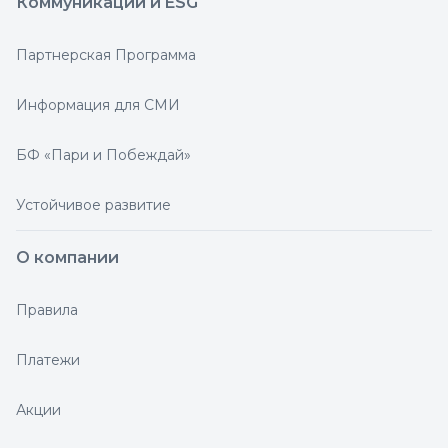
Коммуникации и ESG
Партнерская Программа
Информация для СМИ
БФ «Пари и Побеждай»
Устойчивое развитие
О компании
Правила
Платежи
Акции