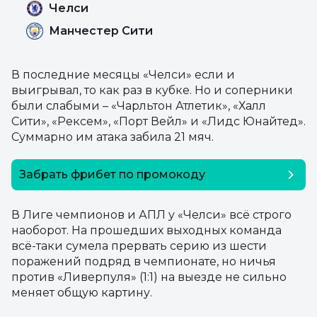
Челси
Манчестер Сити
В последние месяцы «Челси» если и
выигрывал, то как раз в кубке. Но и соперники
были слабыми – «Чарльтон Атлетик», «Халл
Сити», «Рексем», «Порт Вейл» и «Лидс Юнайтед».
Суммарно им атака забила 21 мяч.
Забрать фрибет по промокоду
SEOSECRET
В Лиге чемпионов и АПЛ у «Челси» всё строго
наоборот. На прошедших выходных команда
всё-таки сумела прервать серию из шести
поражений подряд в чемпионате, но ничья
против «Ливерпуля» (1:1) на выезде не сильно
меняет общую картину.