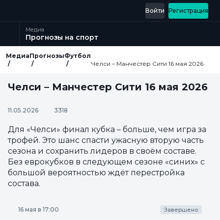
Войти
Регистрация
Медиа
Прогнозы на спорт
Медиа
Прогнозы
Футбол
Челси – Манчестер Сити 16 мая 2026
Челси – Манчестер Сити 16 мая 2026
11.05.2026
3318
Для «Челси» финал кубка – больше, чем игра за
трофей. Это шанс спасти ужасную вторую часть
сезона и сохранить лидеров в своём составе.
Без еврокубков в следующем сезоне «синих» с
большой вероятностью ждёт перестройка
состава.
16 мая в 17:00
Завершено