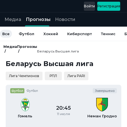
Войти
Регистрация
Медиа
Прогнозы
Новости
Все
Футбол
Хоккей
Киберспорт
Теннис
Б
Медиа
Прогнозы
Беларусь Высшая лига
Беларусь Высшая лига
Лига Чемпионов
РПЛ
Лига PARI
Футбол
Футбол
Завершено
20:45
11 июля
Гомель
Неман
Гродно