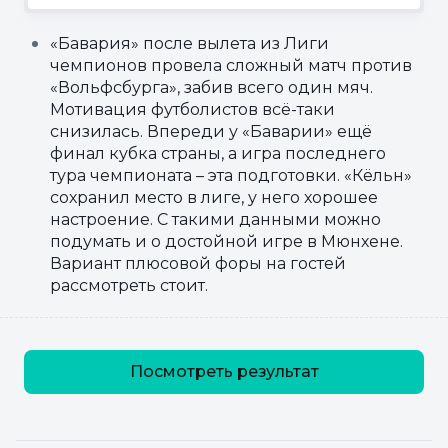
«Бавария» после вылета из Лиги
чемпионов провела сложный матч против
«Вольфсбурга», забив всего один мяч.
Мотивация футболистов всё-таки
снизилась. Впереди у «Баварии» ещё
финал кубка страны, а игра последнего
тура чемпионата – эта подготовки. «Кёльн»
сохранил место в лиге, у него хорошее
настроение. С такими данными можно
подумать и о достойной игре в Мюнхене.
Вариант плюсовой форы на гостей
рассмотреть стоит.
Посмотреть результат