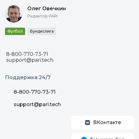
Олег Овечкин
Редактор PARI
Футбол
Бундеслига
8-800-770-73-71
support@pari.tech
Поддержка 24/7
8-800-770-73-71
support@pari.tech
ВКонтакте