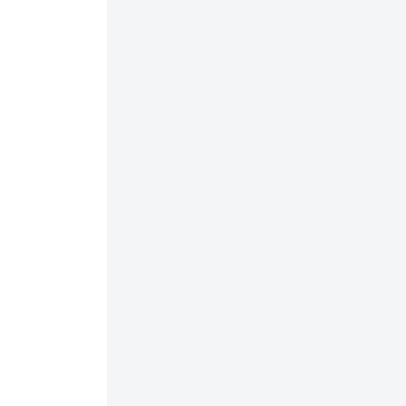
PARI
Фрибеты на
Мастерс