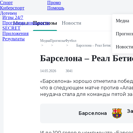
Спорт
Промо
Киберспорт
Помощь
Лотереи
Медиа
Прогнозы
Новости
Игры 24/7
Медиа
Медиа
Медиа
Прогнозы
Новости
Программа лояльности
...
SECRET
Войти
Приложения
Прогно
Спорт
Результаты
Регистрация
Медиа
Прогнозы
Футбол
Киберспорт
Барселона – Реал Бетис 17 мая 2026
Новост
Лотереи
Игры 24/7
Барселона – Реал Бети
Программа лояльности
SECRET
Медиа
14.05.2026
3041
Приложения
«Барселона» хорошо отметила победу
Результаты
...
что в следующем матче против «Алаве
неудача стала для команды пятой за
З
Барселона
И до 100 голов в чемпионате «Барсе