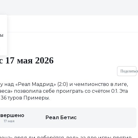
зы
и
с 17 мая 2026
Поделитьс
 над «Реал Мадрид» (2:0) и чемпионство в лиге,
са» позволила себе проиграть со счётом 0:1. Эта
 36 туров Примеры.
авершено
Реал Бетис
17 мая
лона» вряд ли доберётся, ведь за две игры против