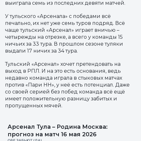
выиграла семь из последних девяти матчей.
У тульского «Арсенала» с победами всё
печально, их нет уже семь туров подряд. Всё
чаще тульский «Арсенал» играет вничью –
четырежды на отрезке, а всего у команды 15
ничьих за 33 тура. В прошлом сезоне туляки
выдали 17 ничих за 34 тура.
Тульский «Арсенал» хочет претендовать на
выход в РПЛ. И на это есть основания, ведь
недавно команда играла в стыковых матчах
против «Пари НН», у неё есть потенциал. Даже
со своей серией без побед команда всё ещё
имеет положительную разницу забитых и
пропущенных мячей.
Арсенал Тула – Родина Москва:
прогноз на матч 16 мая 2026
ОБЕ ЗАБЬЮТ (ДА)