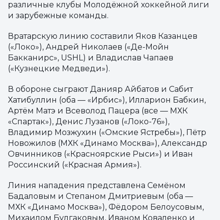
различные клубы Молодёжной хоккейной лиги
и зарубежные команды.
Вратарскую линию составили Яков Казанцев
(«Локо»), Андрей Николаев («Де-Мойн
Бакканирс», USHL) и Владислав Чапаев
(«Кузнецкие Медведи»).
В обороне сыграют Данияр Айбатов и Сабит
Хатибуллин (оба — «Ирбис»), Илларион Бабкин,
Артём Матэ и Всеволод Пацера (все — МХК
«Спартак»), Денис Лузанов («Локо-76»),
Владимир Мозжухин («Омские Ястребы»), Пётр
Новожилов (МХК «Динамо Москва»), Александр
Овчинников («Красноярские Рыси») и Иван
Россинский («Красная Армия»).
Линия нападения представлена Семёном
Бадаловым и Степаном Дмитриевым (оба —
МХК «Динамо Москва»), Фёдором Белоусовым,
Михаилом Булгаковым, Иваном Коваленко и