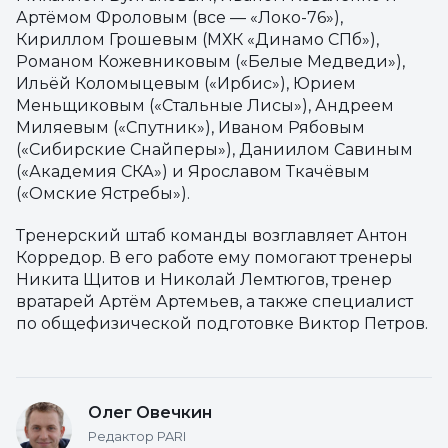
Артёмом Фроловым (все — «Локо-76»),
Кириллом Грошевым (МХК «Динамо СПб»),
Романом Кожевниковым («Белые Медведи»),
Ильёй Коломыцевым («Ирбис»), Юрием
Меньщиковым («Стальные Лисы»), Андреем
Миляевым («Спутник»), Иваном Рябовым
(«Сибирские Снайперы»), Даниилом Савиным
(«Академия СКА») и Ярославом Ткачёвым
(«Омские Ястребы»).
Тренерский штаб команды возглавляет Антон
Корредор. В его работе ему помогают тренеры
Никита Щитов и Николай Лемтюгов, тренер
вратарей Артём Артемьев, а также специалист
по общефизической подготовке Виктор Петров.
Олег Овечкин
Редактор PARI