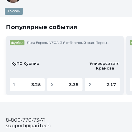
Хоккей
Популярные события
Футбол
Лига Европы УЕФА. 3-й отборочный этап. Первые матчи
КуПС Куопио
Университатя
 Крайова
3.25
3.35
2.17
1
Х
2
8-800-770-73-71
support@pari.tech