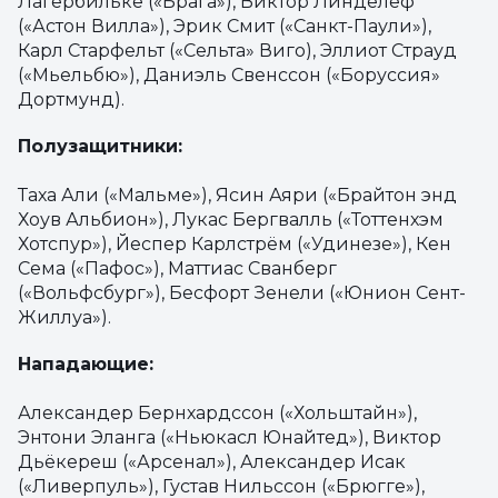
Лагербильке («Брага»), Виктор Линделёф
(«Астон Вилла»), Эрик Смит («Санкт-Паули»),
Карл Старфельт («Сельта» Виго), Эллиот Страуд
(«Мьельбю»), Даниэль Свенссон («Боруссия»
Дортмунд).
Полузащитники:
Таха Али («Мальме»), Ясин Аяри («Брайтон энд
Хоув Альбион»), Лукас Бергвалль («Тоттенхэм
Хотспур»), Йеспер Карлстрём («Удинезе»), Кен
Сема («Пафос»), Маттиас Сванберг
(«Вольфсбург»), Бесфорт Зенели («Юнион Сент-
Жиллуа»).
Нападающие:
Александер Бернхардссон («Хольштайн»),
Энтони Эланга («Ньюкасл Юнайтед»), Виктор
Дьёкереш («Арсенал»), Александер Исак
(«Ливерпуль»), Густав Нильссон («Брюгге»),